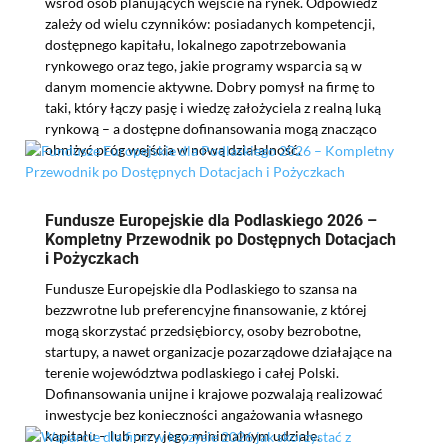
wśród osób planujących wejście na rynek. Odpowiedź
zależy od wielu czynników: posiadanych kompetencji,
dostępnego kapitału, lokalnego zapotrzebowania
rynkowego oraz tego, jakie programy wsparcia są w
danym momencie aktywne. Dobry pomysł na firmę to
taki, który łączy pasję i wiedzę założyciela z realną luką
rynkową – a dostępne dofinansowania mogą znacząco
obniżyć próg wejścia w nową działalność.
Fundusze Europejskie dla Podlaskiego 2026 –
Kompletny Przewodnik po Dostępnych Dotacjach
i Pożyczkach
Fundusze Europejskie dla Podlaskiego to szansa na
bezzwrotne lub preferencyjne finansowanie, z której
mogą skorzystać przedsiębiorcy, osoby bezrobotne,
startupy, a nawet organizacje pozarządowe działające na
terenie województwa podlaskiego i całej Polski.
Dofinansowania unijne i krajowe pozwalają realizować
inwestycje bez konieczności angażowania własnego
kapitału – lub przy jego minimalnym udziale.